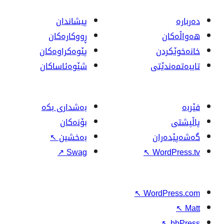
پیشاندان
ڕووکاره‌کان
پێوه‌کراوه‌کان
شێوەئاساکان
بەشداری بکە
بۆنەکان
بەخشین
↖
↗
Swag