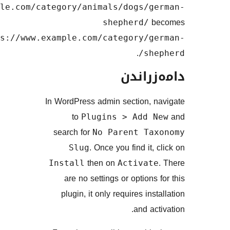
https://www.example.com/category/animals/dog
shepher
https://www.example.com/categor
.
ندن
In WordPress admin sectio
to
Plugins > Ad
search for
No Parent
. Once you find
Slug
then on
Install
Acti
are no settings or opt
plugin, it only requires
an