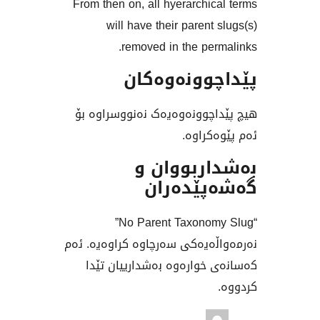
From then on, all hyerar
will have their pa
removed in the
نەوەکان
نەوەیەک نەنووسراوە بۆ
وە.
ووان و
دەران
“No Parent Taxonomy Slug”
کی سەرچاوە کراوەیە. ئەم
رەوە بەشدارییان تێدا