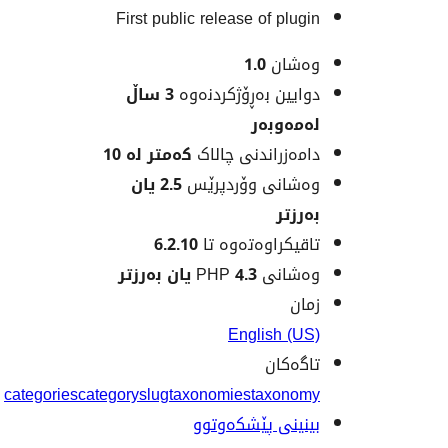
First public release of
ن
1.0
 بەڕۆژکردنەوە
3 ساڵ
بەر
اندنی چالاک
کەمتر لە 10
ی وۆردپرێس
2.5 یان
اوەتەوە تا
6.2.10
PHP
4.3 یان بەرزتر
Englis
ن
categories
category
slug
taxonomies
tax
 پێشکەوتوو