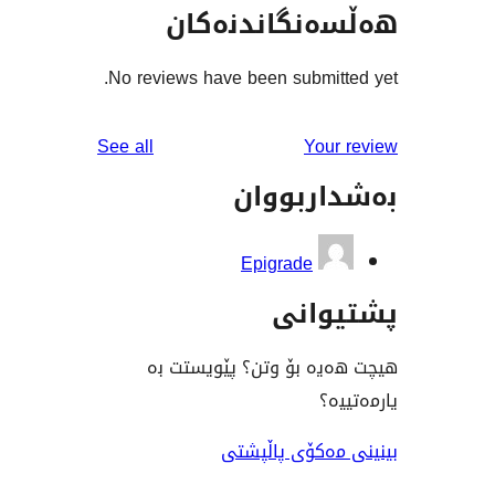
گاندنەکان
No reviews have been sub
reviews
See all
ووان
Epigrad
نی
ۆ وتن؟ پێویستت بە
ی پاڵپشتی