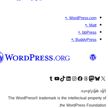
وۆردپرێس
بەکوردی