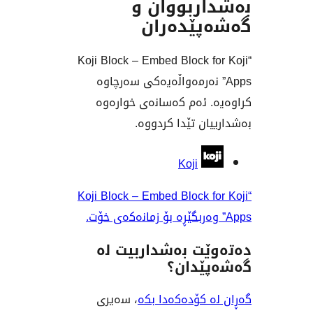
ربووان و
ێدەران
“Koji Block – Embed Block 
” نەرمەواڵەیەکی سەرچاوە
 ئەم کەسانەی خوارەوە
ن تێدا کردووە.
وان
Koji
“Koji Block – Embed Block 
ت بەشداربیت لە
ێدان؟
 کۆدەکەدا بکە
، سەیری