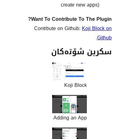
create new ap
Want To Contribute To The
Contrbute on Github:
Koji 
ن شۆتەکان
Koji Block
Adding an App