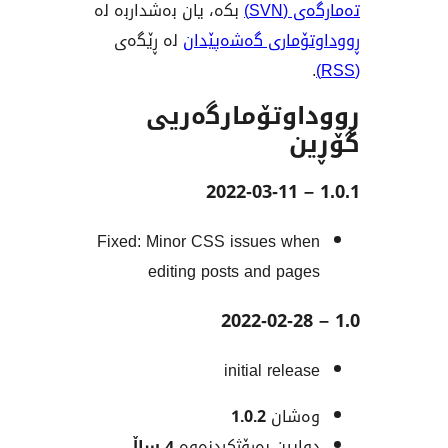
SV)
بکە، یان بەشداربە لە
ماری گەشەپێدان
لە ڕێگەی
وتۆمارگەریی
Fixed: Minor CSS issues w
editing posts and pa
initial rele
شان
1.0.2
یین بەڕۆژکردنەوە
4 ساڵ