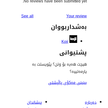
No reviews have been submit
reviews
See all
You
ربووان
Koji
انی
ە بۆ وتن؟ پێویستت بە
؟
ەکۆی پاڵپشتی
پیشاندان