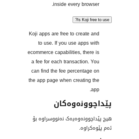
inside every brows
Is Koji fr
Koji apps are free to create 
to use. If you use apps w
ecommerce capabilities, there
a fee for each transaction. 
can find the fee percentage
the app page when creating 
a
وونەوەکان
چوونەوەیەک نەنووسراوە بۆ
کراوە.