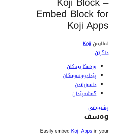
Koji Bl
Embed Block
Koji 
Koj
ەکارییەکان
اچوونەوەکان
ەزراندن
ەپێدان
ف
Easily embed
Koji App