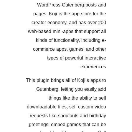
WordPress Gutenberg p
pages. Koji is the app stor
creator economy, and has 
web-based mini-apps that su
kinds of functionality, inc
commerce apps, games, a
types of powerful in
exp
This plugin brings all of Koji’
Gutenberg, letting you e
things like the abili
downloadable files, sell cus
requests like shoutouts and
greetings, embed games tha