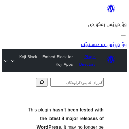
نە
Koji Block – Embed Block for
P
Koji Apps
Dire
ەکان
This plugin
hasn’t been tes
the latest 3 major re
WordPress
. It may no 