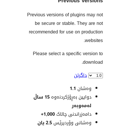
Previous V
Previous versions of plugin
be secure or stable. The
recommended for use on pr
Please select a specific v
d
اگرتن
شان
1.1
یین بەڕۆژکردنەوە
15 ساڵ
ەوبەر
ەزراندنی چالاک
1,000+
انی وۆردپرێس
2.5 یان