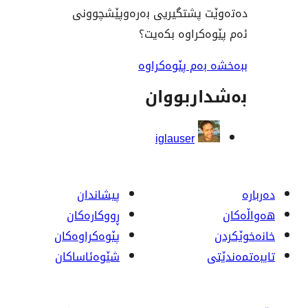
 پشتگیریی بەرەوپێشچوونی
کراوە بکەیت؟
ەم پێوەکراوە
ربووان
iglauser
پیشاندان
ڕووکاره‌کان
پێوه‌کراوه‌کان
شێوەئاساکان