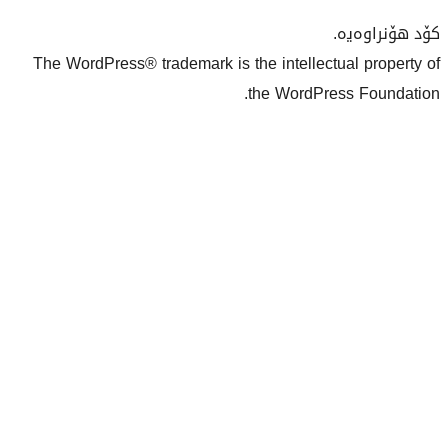
The WordPress® trademark is the inte
the Wo