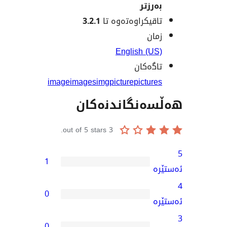
زتر
یکراوەتەوە تا
3.2.1
ن
English (
ەکان
image
images
img
picture
pictu
نگاندنەکان
out of 5 stars.
3
1
0
0