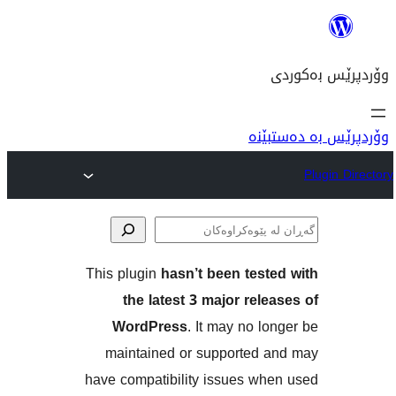
نە
This plugin
hasn’t been tes
ەکان
the latest 3 major re
WordPress
. It may no 
maintained or supported
have compatibility issues w