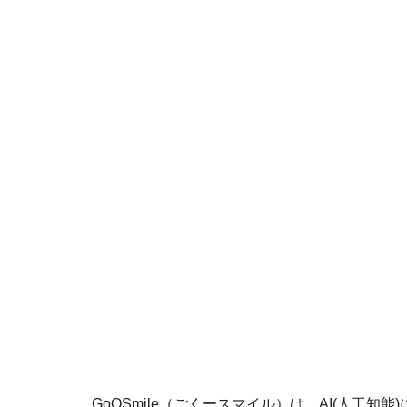
GoQSmile（ごくースマイル）は、AI(人