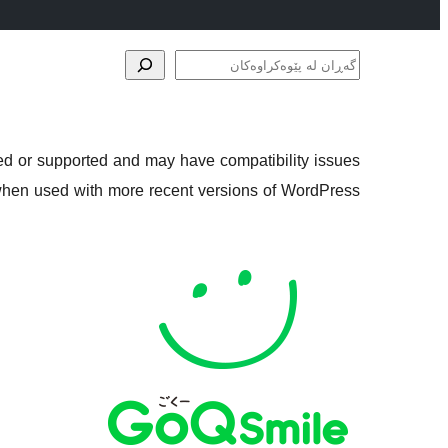
گەڕان
لە
پێوەکراوەکان
ned or supported and may have compatibility issues
hen used with more recent versions of WordPress.