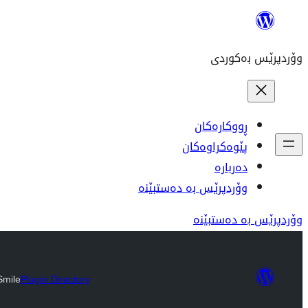
بازدان
بۆ
وۆردپرێس بەکوردی
ناوەڕۆک
ڕووکارەکان
پێوەکراوەکان
دەربارە
وۆردپرێس بە دەستبێنە
وۆردپرێس بە دەستبێنە
mile
Plugin Directory