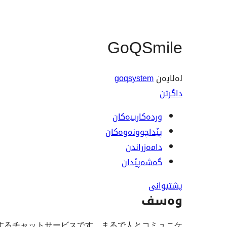
GoQSmile
لەلایەن
goqsystem
داگرتن
وردەکارییەکان
پێداچوونەوەکان
دامەزراندن
گەشەپێدان
پشتیوانی
وەسف
応をするチャットサービスです。まるで人とコミュニケ