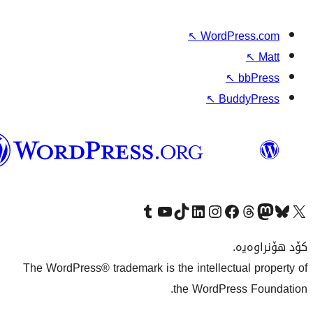
وۆردپرێس
بەکوردی