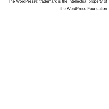
The WordPress® trademark is the inte
the Wo