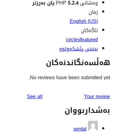
نی PHP
5.2.4 یان بەرزتر
ن
English (
ەکان
circles
featu
ینی پێشکەوتوو
نگاندنەکان
No reviews have been submit
reviews
See all
You
ربووان
sental