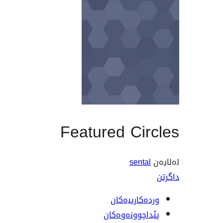
Featured Cir
senta
ەکارییەکان
اچوونەوەکان