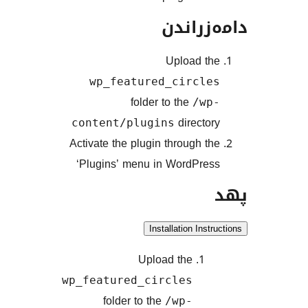
راندن
Upload 
wp_featured_circl
folder to the
/w
direct
content/plugins
Activate the plugin through 
‘Plugins’ menu in WordPr
Installation In
Upload the
wp_featured_circles
folder to the
/wp-