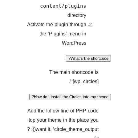
content/plugins
directory
Activate the plugin through
the ‘Plugins’ menu in
WordPress
What’s the s
The main shortcode
‘[wp_circle
How do I install the Circles into
Add the follow line of PHP c
top your theme in the place 
want it. ‘circle_theme_output(); ?