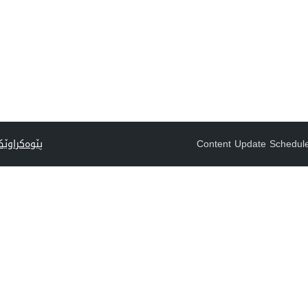
Content Update Schedul
پێوەکراوێک