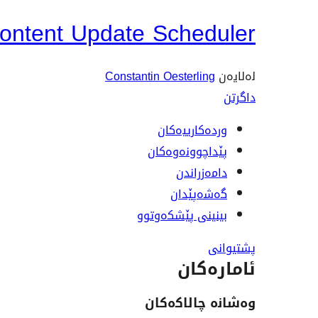
ontent Update Scheduler
لەلایەن
Constantin Oesterling
داگرتن
وردەکارییەکان
پێداچوونەوەکان
دامەزراندن
گەشەپێدان
بینینی پێشکەوتوو
پشتیوانی
ئامارەکان
وەشانە چالاکەکان