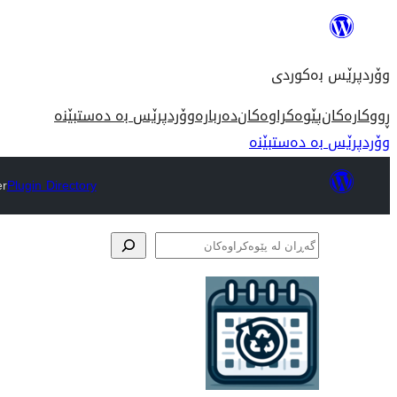
بازدان
بۆ
وۆردپرێس بەکوردی
ناوەڕۆک
ڕووکارەکان
پێوەکراوەکان
دەربارە
وۆردپرێس بە دەستبێنە
وۆردپرێس بە دەستبێنە
er
Plugin Directory
گەڕان
لە
پێوەکراوەکان