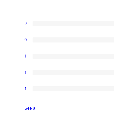
9
0
1
1
1
reviews
See all