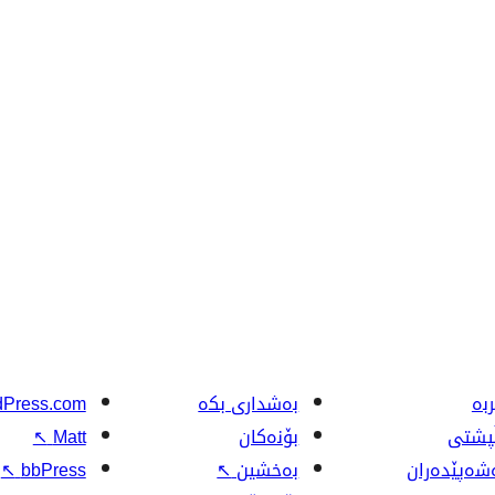
بە
بەشداری بکە
Press.com
ڵپشتی
بۆنەکان
Matt
↖
شەپێدەران
بەخشین
↖
bbPress
↖