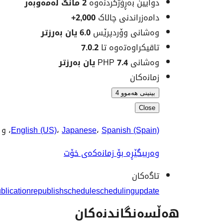
دوایین بەڕۆژکردنەوە
2 مانگ
لەمەوبەر
دامەزراندنی چالاک
2,000+
وەشانی وۆردپرێس
6.0 یان بەرزتر
تاقیکراوەتەوە تا
7.0.2
وەشانی PHP
7.4 یان بەرزتر
زمانەکان
بینینی هەموو 4
Close
Spanish (Spain)
،
Japanese
،
English (US)
، و
وەریبگێڕە بۆ زمانەکەی خۆت
تاگەکان
blication
republish
schedule
scheduling
update
هەڵسەنگاندنەکان