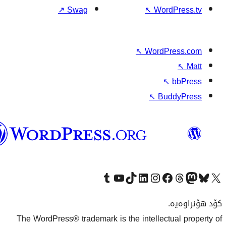
وۆردپرێس
بەکوردی