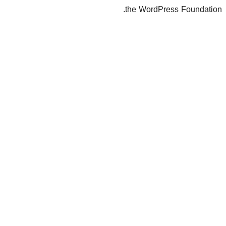
the Wo