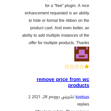
for a “free” plugi
enhancement requested is an
to hide or format the ribb
product card. And even b
ability to add multiple instanc
offer for multiple products
remove price f
pr
تشرینی دووەم 28, 2021
2