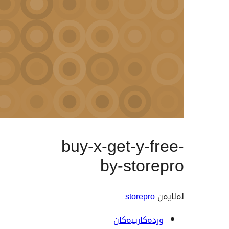
buy-x-get-y-
by-stor
storepr
ەکارییەکان