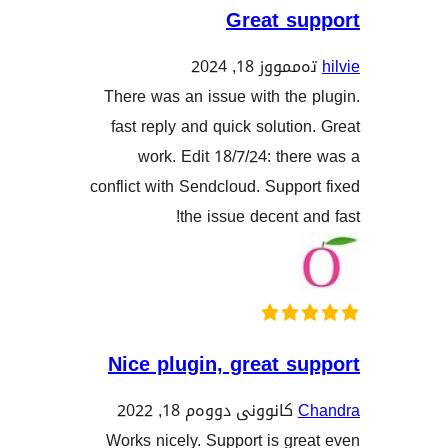
Great s
وز 18, 2024
There was an issue with th
fast reply and quick soluti
work. Edit 18/7/24: th
conflict with Sendcloud. Supp
the issue decent 
Nice plugin, great 
کانوونی دووەم 18, 2022
Works nicely. Support is g