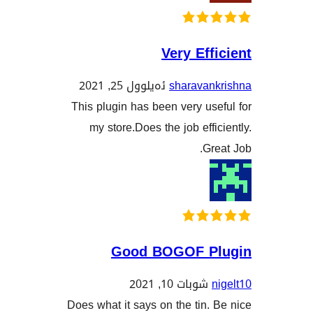
Very Ef
sharava
ئەیلوول 25, 2021
This plugin has been very u
my store.Does the job eff
G
Good BOGOF P
شوبات 10, 2021
Does what it says on the tin