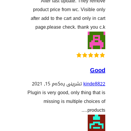
After last update. Th
product price from wc. Vis
after add to the cart and onl
page.please check. thank
k
تشرینی یەکەم 15, 2021
Plugin is very good, only thin
missing is multiple c