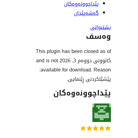
اچوونەوەکان
ەپێدان
ف
This plugin has been clos
کانوونی دووەم 3, 2026 and is not
available for download. Reason:
نی ڕێنمایی.
وونەوەکان