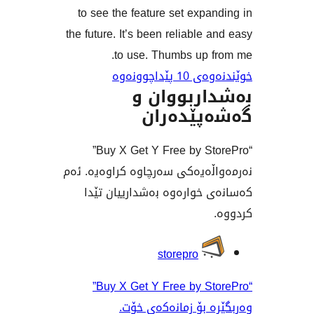
to see the feature set exp
the future. It’s been reliable
to use. Thumbs up 
اچوونەوە
ربووان و
ێدەران
“Buy X Get Y Free by StorePro”
ەیەکی سەرچاوە کراوەیە. ئەم
خوارەوە بەشدارییان تێدا
وان
storepro
“Buy X Get Y Free by StorePro”
 بۆ زمانەکەی خۆت.