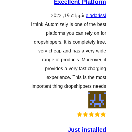
Excellent Pl
e
شوبات 19, 2022
I think Automizely is one of
platforms you can re
dropshippers. It is complet
very cheap and has a v
range of products. Mor
provides a very fast
experience. This is
important thing dropshippe
Just in