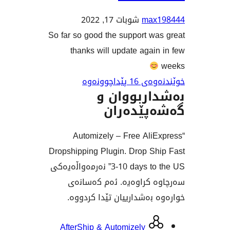
ma
شوبات 17, 2022
So far so good the support w
thanks will update aga
اچوونەوە
ربووان و
ێدەران
“Automizely – Free Al
Dropshipping Plugin. Drop S
3-10 days to the US” نەرمەواڵەیەکی
کراوەیە. ئەم کەسانەی
بەشدارییان تێدا کردووە.
وان
AfterShip & Automizely