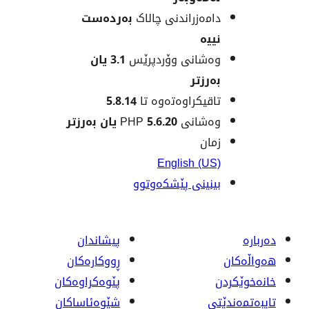
ەزراندنی چالاک
بەردەست
ە
انی وۆردپرێس
3.1 یان
زتر
یکراوەتەوە تا
5.8.14
نی PHP
5.6.20 یان بەرزتر
ن
English (
ینی پێشکەوتوو
پیشاندان
ڕووکاره‌کان
پێوه‌کراوه‌کان
شێوەئاساکان