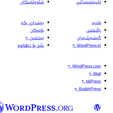
وۆردپرێس
بەکوردی