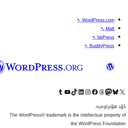
وۆردپرێس
بەکوردی
The