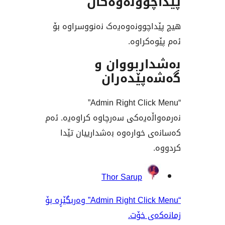
وونەوەکان
چوونەوەیەک نەنووسراوە بۆ
کراوە.
ربووان و
ێدەران
“Admin Right Click Menu”
ەیەکی سەرچاوە کراوەیە. ئەم
خوارەوە بەشدارییان تێدا
وان
Thor Sarup
“Admin Right Click Menu” وەربگێڕە بۆ
 خۆت.