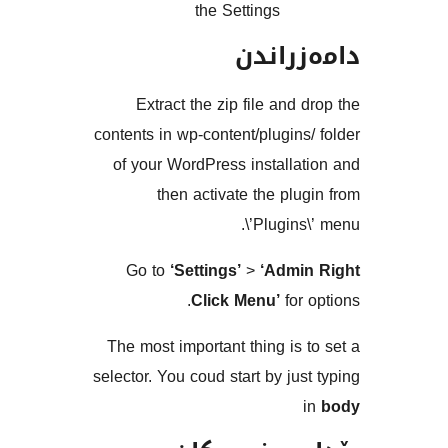
the Settings
راندن
Extract the zip file and
contents in wp-content/plugin
of your WordPress install
then activate the pl
\’Plugin
Go to
‘Settings’
>
‘Adm
Click Menu’
for
The most important thing is
selector. You coud start by ju