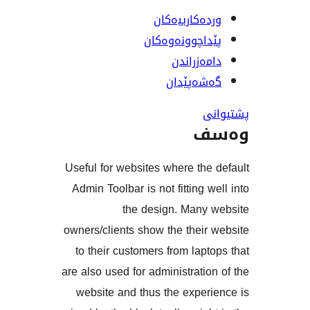
ەکارییەکان
اچوونەوەکان
ەزراندن
ەپێدان
ف
Useful for websites where th
Admin Toolbar is not fitting 
the design. Many
owners/clients show the thei
to their customers from lap
are also used for administrati
website and thus the expe