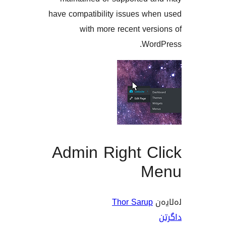
have compatibility issues w
with more recent ve
Wo
Admin Right C
M
Thor Saru