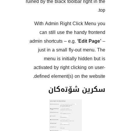
ruined by the black toolbar rig
With Admin Right Click 
can still use the handy
admin shortcuts – e.g.
‘Edi
just in a small fly-out 
menu is initially hidd
activated by right clicking
defined element(s) on the
ن شۆتەکان