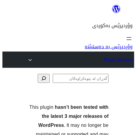
نە
ەکان
This plugin
hasn’t been tes
the latest 3 major re
WordPress
. It may no 
maintained or supported