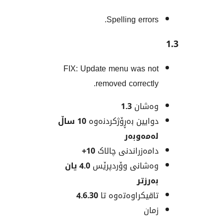
Spelling erro
FIX: Update menu was 
removed correct
شان
1.3
یین بەڕۆژکردنەوە
10 ساڵ
ەوبەر
ەزراندنی چالاک
10+
انی وۆردپرێس
4.0 یان
زتر
یکراوەتەوە تا
4.6.30
ن