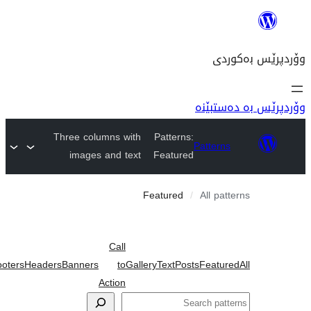
نە
Three columns with
Patterns:
Pat
images and text
Featured
Featured
Al
Call
Wireframe
Footers
Headers
Banners
to
Gallery
Text
Posts
F
Action