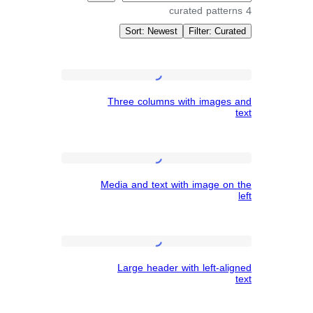
Sort: Newest
Filte
Pattern
Three
Three columns with i
columns
Featur
with
images
Media
and
Media and text with ima
and
text
text
with
Large
image
Large header with le
header
on
with
the